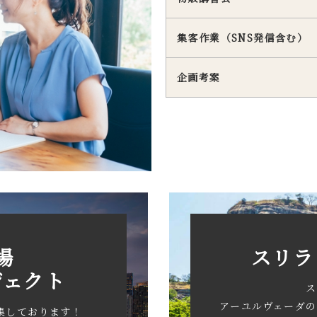
集客作業（SNS発信含む）
企画考案
場
スリラ
ジェクト
ス
アーユルヴェーダの
集しております！